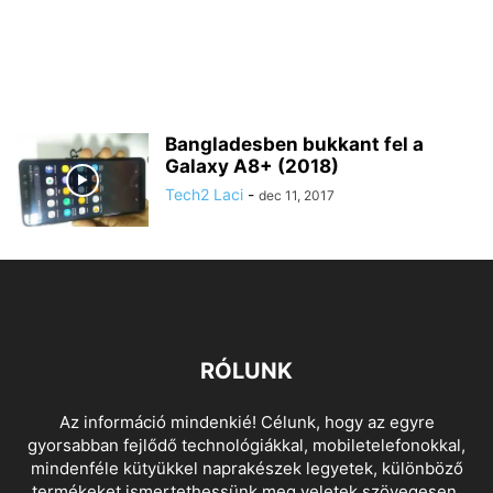
Bangladesben bukkant fel a
Galaxy A8+ (2018)
Tech2 Laci
-
dec 11, 2017
RÓLUNK
Az információ mindenkié! Célunk, hogy az egyre
gyorsabban fejlődő technológiákkal, mobiletelefonokkal,
mindenféle kütyükkel naprakészek legyetek, különböző
termékeket ismertethessünk meg veletek szövegesen,