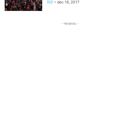
Ildi
-
dec 16, 2017
- Hirdetés -