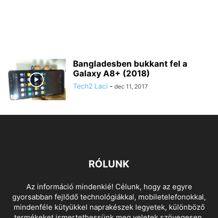
Bangladesben bukkant fel a
Galaxy A8+ (2018)
Tech2 Laci
-
dec 11, 2017
RÓLUNK
Az információ mindenkié! Célunk, hogy az egyre
gyorsabban fejlődő technológiákkal, mobiletelefonokkal,
mindenféle kütyükkel naprakészek legyetek, különböző
termékeket ismertethessünk meg veletek szövegesen,