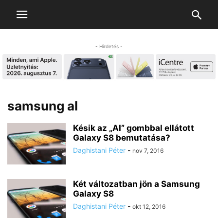
- Hirdetés -
samsung al
Késik az „AI” gombbal ellátott
Galaxy S8 bemutatása?
Daghistani Péter
-
nov 7, 2016
Két változatban jön a Samsung
Galaxy S8
Daghistani Péter
-
okt 12, 2016