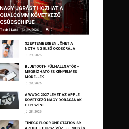
NAGY UGRÁST HOZHAT A
QUALCOMM KÖVETKEZŐ
CSÚCSCHIPJE
Tech2 Laci
-
júl 29, 2026
0
SZEPTEMBERBEN JÖHET A
NOTHING ELSŐ OKOSÓRÁJA
júl 29, 2026
BLUETOOTH FÜLHALLGATÓK –
MEGBÍZHATÓ ÉS KÉNYELMES
MODELLEK
júl 28, 2026
A WWDC 2027 LEHET AZ APPLE
KÖVETKEZŐ NAGY DOBÁSÁNAK
HELYSZÍNE
júl 28, 2026
TINECO FLOOR ONE STATION S9
ARTIST – PORSZÍVÓZ, FELMOS ÉS