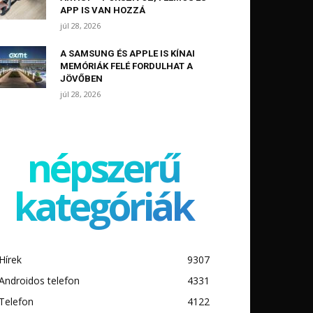
APP IS VAN HOZZÁ
júl 28, 2026
A SAMSUNG ÉS APPLE IS KÍNAI
MEMÓRIÁK FELÉ FORDULHAT A
JÖVŐBEN
júl 28, 2026
népszerű
kategóriák
Hírek
9307
Androidos telefon
4331
Telefon
4122