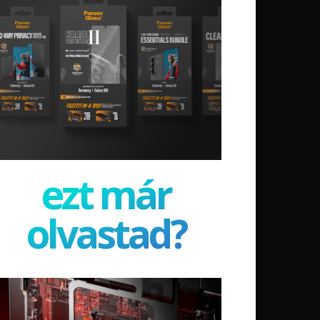
ezt már
olvastad?