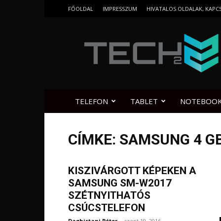
FŐOLDAL
IMPRESSZUM
HIVATALOS OLDALAK, KAPC
Tech2.hu
TELEFON
TABLET
NOTEBOO
CÍMKE: SAMSUNG 4 G
KISZIVÁRGOTT KÉPEKEN A
SAMSUNG SM-W2017
SZÉTNYITHATÓS
CSÚCSTELEFON
Daghistani Péter
-
szept 19, 2016