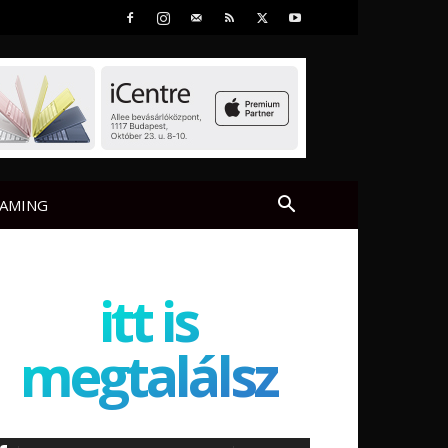
AMING
itt is
megtalálsz