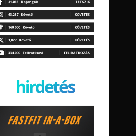
41,088
Rajongók
TETSZIK
63,287
Követő
KÖVETÉS
160,000
Követő
KÖVETÉS
3,827
Követő
KÖVETÉS
334,000
Feliratkozó
FELIRATKOZÁS
hirdetés