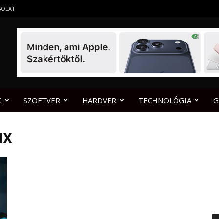
SOLAT
K
SZOFTVER
HARDVER
TECHNOLÓGIA
G
HX