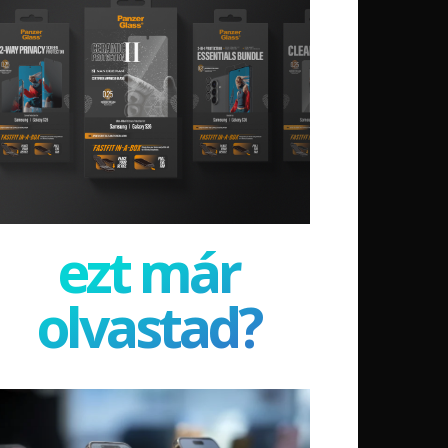
ezt már
olvastad?