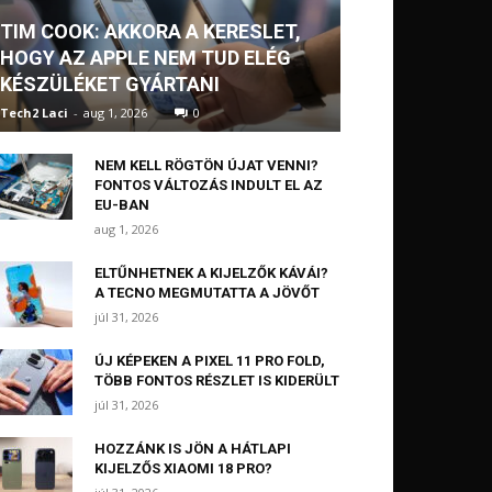
TIM COOK: AKKORA A KERESLET,
HOGY AZ APPLE NEM TUD ELÉG
KÉSZÜLÉKET GYÁRTANI
Tech2 Laci
-
aug 1, 2026
0
NEM KELL RÖGTÖN ÚJAT VENNI?
FONTOS VÁLTOZÁS INDULT EL AZ
EU-BAN
aug 1, 2026
ELTŰNHETNEK A KIJELZŐK KÁVÁI?
A TECNO MEGMUTATTA A JÖVŐT
júl 31, 2026
ÚJ KÉPEKEN A PIXEL 11 PRO FOLD,
TÖBB FONTOS RÉSZLET IS KIDERÜLT
júl 31, 2026
HOZZÁNK IS JÖN A HÁTLAPI
KIJELZŐS XIAOMI 18 PRO?