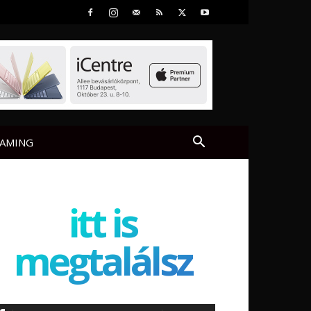
AMING
itt is
megtalálsz