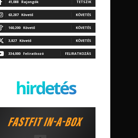
41,088
Rajongók
TETSZIK
63,287
Követő
KÖVETÉS
160,200
Követő
KÖVETÉS
3,827
Követő
KÖVETÉS
334,000
Feliratkozó
FELIRATKOZÁS
hirdetés