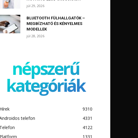
júl 29, 2026
BLUETOOTH FÜLHALLGATÓK –
MEGBÍZHATÓ ÉS KÉNYELMES
MODELLEK
júl 28, 2026
népszerű
kategóriák
Hírek
9310
Androidos telefon
4331
Telefon
4122
Platform
1331