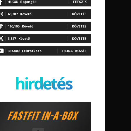
41,088
Rajongók
TETSZIK
63,287
Követő
KÖVETÉS
160,100
Követő
KÖVETÉS
3,827
Követő
KÖVETÉS
334,000
Feliratkozó
FELIRATKOZÁS
hirdetés