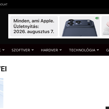
SOLAT
K
SZOFTVER
HARDVER
TECHNOLÓGIA
G
EI