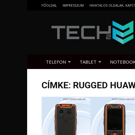
FŐOLDAL
IMPRESSZUM
HIVATALOS OLDALAK, KAPC
Tech2.hu
TELEFON
TABLET
NOTEBOO
CÍMKE: RUGGED HUAW