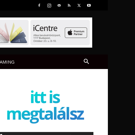
AMING
itt is
megtalálsz