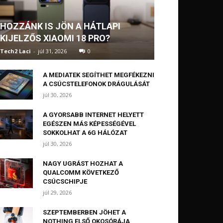
HOZZÁNK IS JÖN A HÁTLAPI
KIJELZŐS XIAOMI 18 PRO?
Tech2 Laci
-
júl 31, 2026
0
A MEDIATEK SEGÍTHET MEGFÉKEZNI
A CSÚCSTELEFONOK DRÁGULÁSÁT
júl 30, 2026
A GYORSABB INTERNET HELYETT
EGÉSZEN MÁS KÉPESSÉGÉVEL
SOKKOLHAT A 6G HÁLÓZAT
júl 30, 2026
NAGY UGRÁST HOZHAT A
QUALCOMM KÖVETKEZŐ
CSÚCSCHIPJE
júl 29, 2026
SZEPTEMBERBEN JÖHET A
NOTHING ELSŐ OKOSÓRÁJA