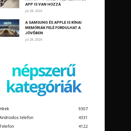
APP IS VAN HOZZÁ
júl 28, 2026
A SAMSUNG ÉS APPLE IS KÍNAI
MEMÓRIÁK FELÉ FORDULHAT A
JÖVŐBEN
júl 28, 2026
népszerű
kategóriák
Hírek
9307
Androidos telefon
4331
Telefon
4122