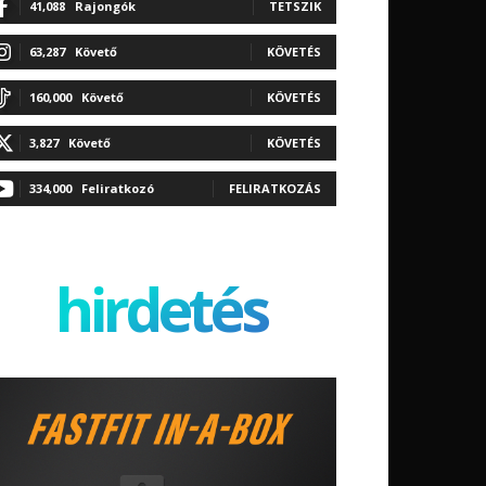
41,088
Rajongók
TETSZIK
63,287
Követő
KÖVETÉS
160,000
Követő
KÖVETÉS
3,827
Követő
KÖVETÉS
334,000
Feliratkozó
FELIRATKOZÁS
hirdetés