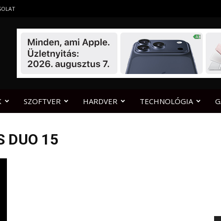
SOLAT
K
SZOFTVER
HARDVER
TECHNOLÓGIA
G
S DUO 15