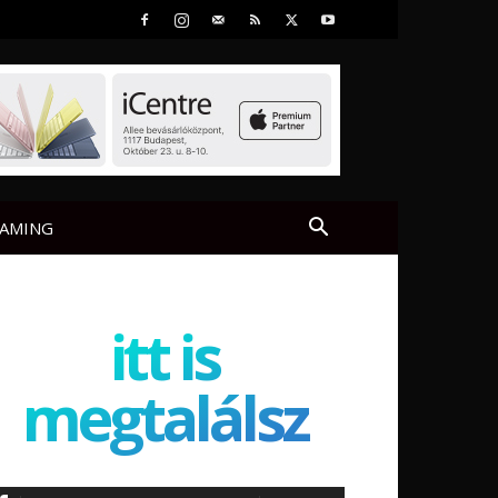
AMING
itt is
megtalálsz