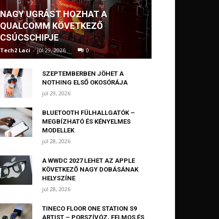
NAGY UGRÁST HOZHAT A
QUALCOMM KÖVETKEZŐ
CSÚCSCHIPJE
Tech2 Laci
-
júl 29, 2026
0
SZEPTEMBERBEN JÖHET A
NOTHING ELSŐ OKOSÓRÁJA
júl 29, 2026
BLUETOOTH FÜLHALLGATÓK –
MEGBÍZHATÓ ÉS KÉNYELMES
MODELLEK
júl 28, 2026
A WWDC 2027 LEHET AZ APPLE
KÖVETKEZŐ NAGY DOBÁSÁNAK
HELYSZÍNE
júl 28, 2026
TINECO FLOOR ONE STATION S9
ARTIST – PORSZÍVÓZ, FELMOS ÉS