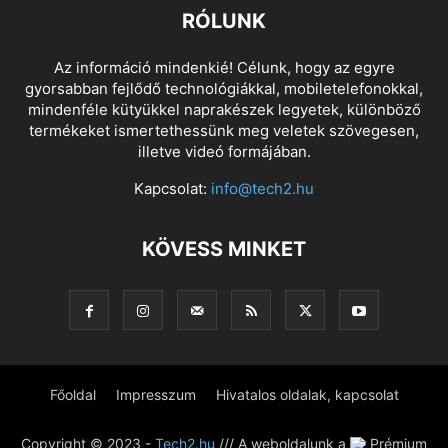
RÓLUNK
Az információ mindenkié! Célunk, hogy az egyre
gyorsabban fejlődő technológiákkal, mobiletelefonokkal,
mindenféle kütyükkel naprakészek legyetek, különböző
termékeket ismertethessünk meg veletek szövegesen,
illetve videó formájában.
Kapcsolat:
info@tech2.hu
KÖVESS MINKET
Főoldal
Impresszum
Hivatalos oldalak, kapcsolat
Copyright © 2023 -
Tech2.hu
/// A weboldalunk a
Prémium