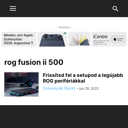
- Hirdetés -
rog fusion ii 500
Frissítsd fel a setupod a legújabb
ROG perifériákkal
Drevenyák Dávid
-
jún 29, 2022