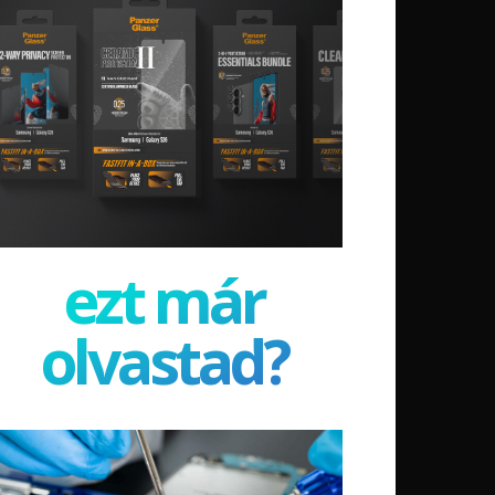
ezt már
olvastad?