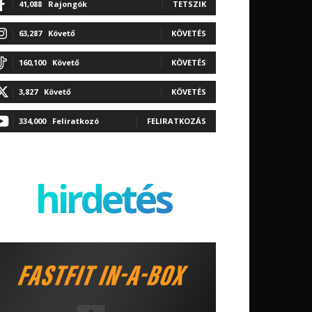
41,088
Rajongók
TETSZIK
63,287
Követő
KÖVETÉS
160,100
Követő
KÖVETÉS
3,827
Követő
KÖVETÉS
334,000
Feliratkozó
FELIRATKOZÁS
hirdetés