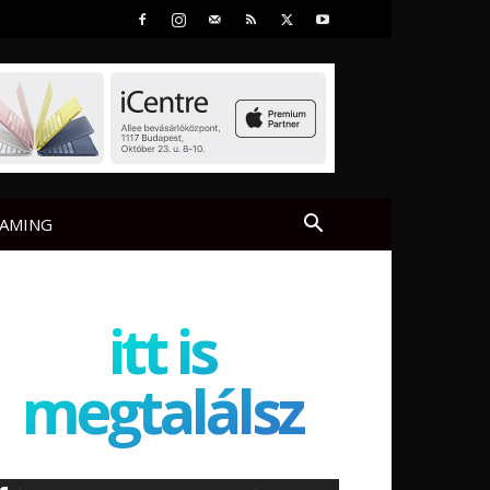
AMING
itt is
megtalálsz