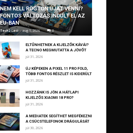
NEM KELL RÖGTÖN ÚJAT VENNI?
FONTOS VÁLTOZÁS INDULT EL AZ
EU-BAN
Tech2 Laci
-
aug 1, 2026
0
ELTŰNHETNEK A KIJELZŐK KÁVÁI?
A TECNO MEGMUTATTA A JÖVŐT
júl 31, 2026
ÚJ KÉPEKEN A PIXEL 11 PRO FOLD,
TÖBB FONTOS RÉSZLET IS KIDERÜLT
júl 31, 2026
HOZZÁNK IS JÖN A HÁTLAPI
KIJELZŐS XIAOMI 18 PRO?
júl 31, 2026
A MEDIATEK SEGÍTHET MEGFÉKEZNI
A CSÚCSTELEFONOK DRÁGULÁSÁT
júl 30, 2026