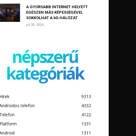
A GYORSABB INTERNET HELYETT
EGÉSZEN MÁS KÉPESSÉGÉVEL
SOKKOLHAT A 6G HÁLÓZAT
júl 30, 2026
népszerű
kategóriák
Hírek
9313
Androidos telefon
4332
Telefon
4122
Platform
1331
Android
1311