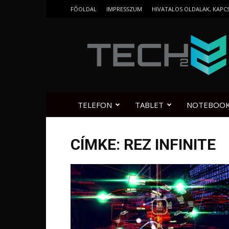
FŐOLDAL
IMPRESSZUM
HIVATALOS OLDALAK, KAPC
Tech2.hu
TELEFON
TABLET
NOTEBOO
CÍMKE: REZ INFINITE