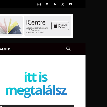
AMING
itt is
megtalálsz