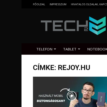
FŐOLDAL
IMPRESSZUM
HIVATALOS OLDALAK, KAPC
Tech2.hu
TELEFON
TABLET
NOTEBOO
CÍMKE: REJOY.HU