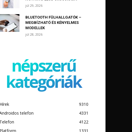
júl 29, 2026
BLUETOOTH FÜLHALLGATÓK –
MEGBÍZHATÓ ÉS KÉNYELMES
MODELLEK
júl 28, 2026
népszerű
kategóriák
Hírek
9310
Androidos telefon
4331
Telefon
4122
Platform
1331