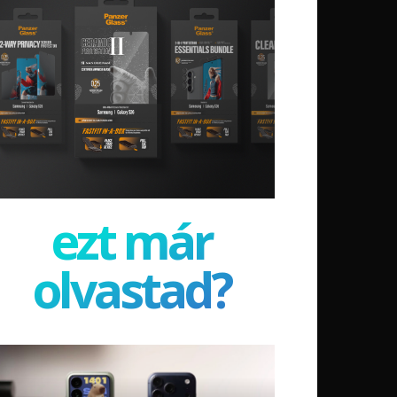
ezt már
olvastad?