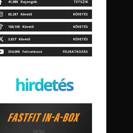
41,088
Rajongók
TETSZIK
63,287
Követő
KÖVETÉS
160,100
Követő
KÖVETÉS
3,827
Követő
KÖVETÉS
334,000
Feliratkozó
FELIRATKOZÁS
hirdetés