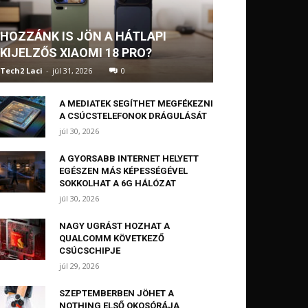
HOZZÁNK IS JÖN A HÁTLAPI
KIJELZŐS XIAOMI 18 PRO?
Tech2 Laci
-
júl 31, 2026
0
A MEDIATEK SEGÍTHET MEGFÉKEZNI
A CSÚCSTELEFONOK DRÁGULÁSÁT
júl 30, 2026
A GYORSABB INTERNET HELYETT
EGÉSZEN MÁS KÉPESSÉGÉVEL
SOKKOLHAT A 6G HÁLÓZAT
júl 30, 2026
NAGY UGRÁST HOZHAT A
QUALCOMM KÖVETKEZŐ
CSÚCSCHIPJE
júl 29, 2026
SZEPTEMBERBEN JÖHET A
NOTHING ELSŐ OKOSÓRÁJA