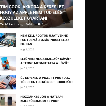
TIM COOK: AKKORA A KERESLET,
HOGY AZ APPLE NEM TUD ELÉG
KÉSZÜLÉKET GYÁRTANI
Tech2 Laci
-
aug 1, 2026
0
NEM KELL RÖGTÖN ÚJAT VENNI?
FONTOS VÁLTOZÁS INDULT EL AZ
EU-BAN
aug 1, 2026
ELTŰNHETNEK A KIJELZŐK KÁVÁI?
A TECNO MEGMUTATTA A JÖVŐT
júl 31, 2026
ÚJ KÉPEKEN A PIXEL 11 PRO FOLD,
TÖBB FONTOS RÉSZLET IS KIDERÜLT
júl 31, 2026
HOZZÁNK IS JÖN A HÁTLAPI
KIJELZŐS XIAOMI 18 PRO?