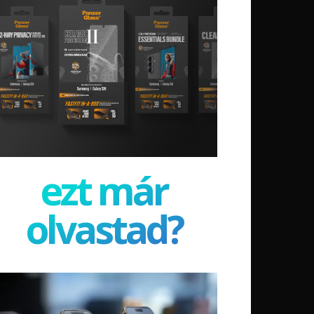
ezt már
olvastad?