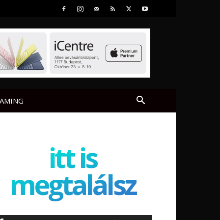
AMING
itt is
megtalálsz