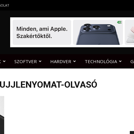
SOLAT
K
SZOFTVER
HARDVER
TECHNOLÓGIA
G
5 UJJLENYOMAT-OLVASÓ