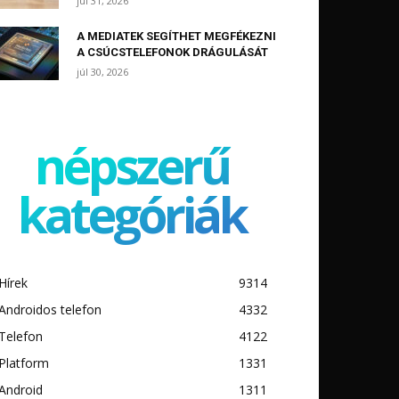
júl 31, 2026
A MEDIATEK SEGÍTHET MEGFÉKEZNI
A CSÚCSTELEFONOK DRÁGULÁSÁT
júl 30, 2026
népszerű
kategóriák
Hírek
9314
Androidos telefon
4332
Telefon
4122
Platform
1331
Android
1311