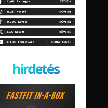
41,088
Rajongók
TETSZIK
63,287
Követő
KÖVETÉS
160,200
Követő
KÖVETÉS
3,827
Követő
KÖVETÉS
334,000
Feliratkozó
FELIRATKOZÁS
hirdetés