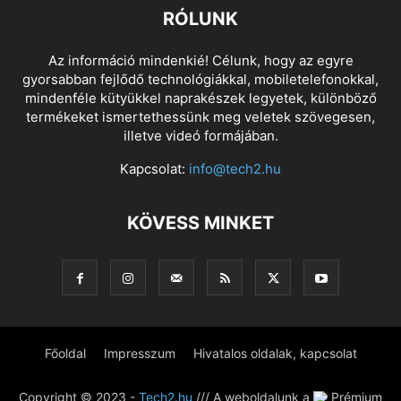
RÓLUNK
Az információ mindenkié! Célunk, hogy az egyre
gyorsabban fejlődő technológiákkal, mobiletelefonokkal,
mindenféle kütyükkel naprakészek legyetek, különböző
termékeket ismertethessünk meg veletek szövegesen,
illetve videó formájában.
Kapcsolat:
info@tech2.hu
KÖVESS MINKET
Főoldal
Impresszum
Hivatalos oldalak, kapcsolat
Copyright © 2023 -
Tech2.hu
/// A weboldalunk a
Prémium