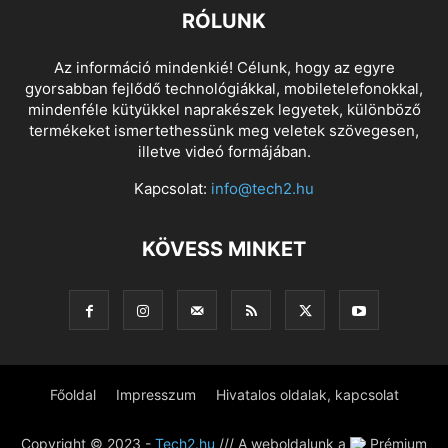
RÓLUNK
Az információ mindenkié! Célunk, hogy az egyre
gyorsabban fejlődő technológiákkal, mobiletelefonokkal,
mindenféle kütyükkel naprakészek legyetek, különböző
termékeket ismertethessünk meg veletek szövegesen,
illetve videó formájában.
Kapcsolat:
info@tech2.hu
KÖVESS MINKET
Főoldal
Impresszum
Hivatalos oldalak, kapcsolat
Copyright © 2023 -
Tech2.hu
/// A weboldalunk a
Prémium