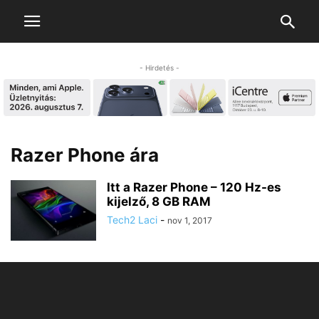
- Hirdetés -
Razer Phone ára
Itt a Razer Phone – 120 Hz-es
kijelző, 8 GB RAM
Tech2 Laci
-
nov 1, 2017