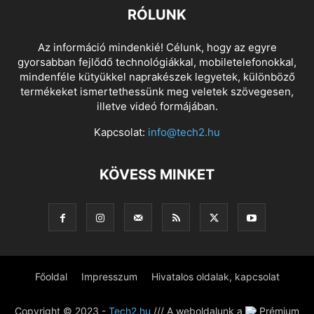
RÓLUNK
Az információ mindenkié! Célunk, hogy az egyre
gyorsabban fejlődő technológiákkal, mobiletelefonokkal,
mindenféle kütyükkel naprakészek legyetek, különböző
termékeket ismertethessünk meg veletek szövegesen,
illetve videó formájában.
Kapcsolat:
info@tech2.hu
KÖVESS MINKET
Főoldal
Impresszum
Hivatalos oldalak, kapcsolat
Copyright © 2023 -
Tech2.hu
/// A weboldalunk a
Prémium