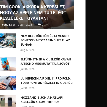
TIM COOK: AKKORA A KERESLET,
HOGY AZ APPLE NEM TUD ELÉG
KÉSZÜLÉKET GYÁRTANI
Tech2 Laci
-
aug 1, 2026
0
NEM KELL RÖGTÖN ÚJAT VENNI?
FONTOS VÁLTOZÁS INDULT EL AZ
EU-BAN
aug 1, 2026
ELTŰNHETNEK A KIJELZŐK KÁVÁI?
A TECNO MEGMUTATTA A JÖVŐT
júl 31, 2026
ÚJ KÉPEKEN A PIXEL 11 PRO FOLD,
TÖBB FONTOS RÉSZLET IS KIDERÜLT
júl 31, 2026
HOZZÁNK IS JÖN A HÁTLAPI
KIJELZŐS XIAOMI 18 PRO?