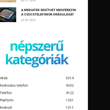
júl 31, 2026
A MEDIATEK SEGÍTHET MEGFÉKEZNI
A CSÚCSTELEFONOK DRÁGULÁSÁT
júl 30, 2026
népszerű
kategóriák
Hírek
9314
Androidos telefon
4332
Telefon
4122
Platform
1331
Android
1311