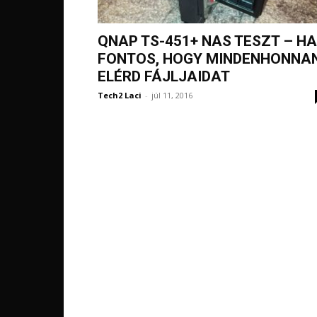
QNAP TS-451+ NAS TESZT – HA
FONTOS, HOGY MINDENHONNA
ELÉRD FÁJLJAIDAT
Tech2 Laci
-
júl 11, 2016