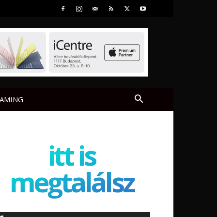
AMING
itt is
megtalálsz