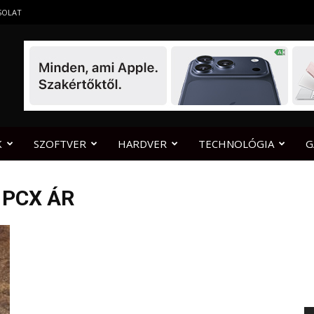
SOLAT
K
SZOFTVER
HARDVER
TECHNOLÓGIA
G
 PCX ÁR