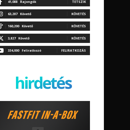
41,088
Rajongók
TETSZIK
63,287
Követő
KÖVETÉS
160,200
Követő
KÖVETÉS
3,827
Követő
KÖVETÉS
334,000
Feliratkozó
FELIRATKOZÁS
hirdetés