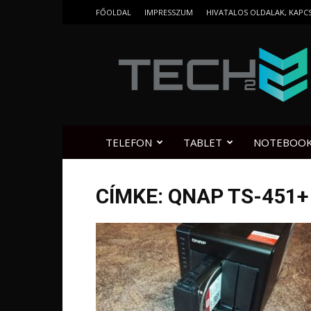
FŐOLDAL
IMPRESSZUM
HIVATALOS OLDALAK, KAPC
Tech2.hu
TELEFON
TABLET
NOTEBOO
CÍMKE: QNAP TS-451+