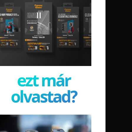
ezt már
olvastad?