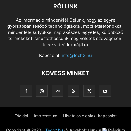
RÓLUNK
Az információ mindenkié! Célunk, hogy az egyre
gyorsabban fejlődő technológiákkal, mobiletelefonokkal,
mindenféle kütyükkel naprakészek legyetek, különböző
termékeket ismertethessünk meg veletek szövegesen,
illetve videó formájában.
Kapcsolat:
info@tech2.hu
KÖVESS MINKET
Főoldal
Impresszum
Hivatalos oldalak, kapcsolat
Copyright © 2023 -
Tech2.hu
/// A weboldalunk a
Prémium