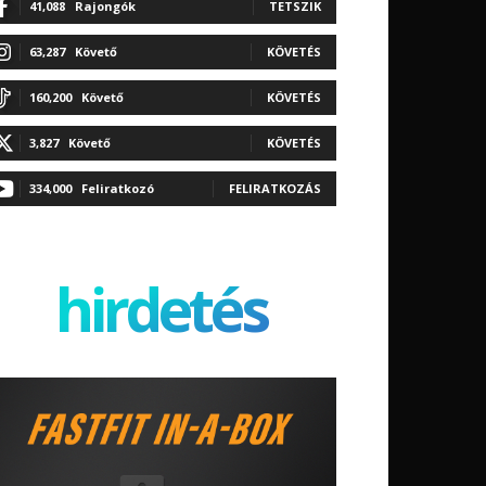
41,088
Rajongók
TETSZIK
63,287
Követő
KÖVETÉS
160,200
Követő
KÖVETÉS
3,827
Követő
KÖVETÉS
334,000
Feliratkozó
FELIRATKOZÁS
hirdetés