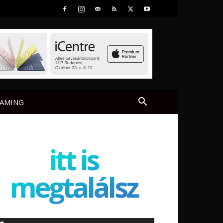
AMING
itt is
megtalálsz