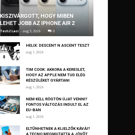
KISZIVÁRGOTT, HOGY MIBEN
LEHET JOBB AZ IPHONE AIR 2
Tech2 Laci
-
aug 3, 2026
0
HELIX: DESCENT N ASCENT TESZT
aug 1, 2026
TIM COOK: AKKORA A KERESLET,
HOGY AZ APPLE NEM TUD ELÉG
KÉSZÜLÉKET GYÁRTANI
aug 1, 2026
NEM KELL RÖGTÖN ÚJAT VENNI?
FONTOS VÁLTOZÁS INDULT EL AZ
EU-BAN
aug 1, 2026
ELTŰNHETNEK A KIJELZŐK KÁVÁI?
A TECNO MEGMUTATTA A JÖVŐT