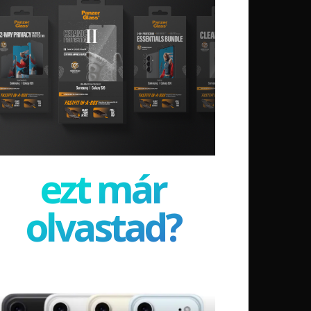
ezt már
olvastad?