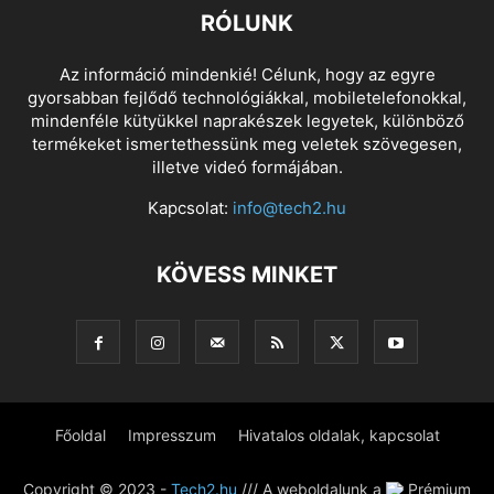
RÓLUNK
Az információ mindenkié! Célunk, hogy az egyre
gyorsabban fejlődő technológiákkal, mobiletelefonokkal,
mindenféle kütyükkel naprakészek legyetek, különböző
termékeket ismertethessünk meg veletek szövegesen,
illetve videó formájában.
Kapcsolat:
info@tech2.hu
KÖVESS MINKET
Főoldal
Impresszum
Hivatalos oldalak, kapcsolat
Copyright © 2023 -
Tech2.hu
/// A weboldalunk a
Prémium