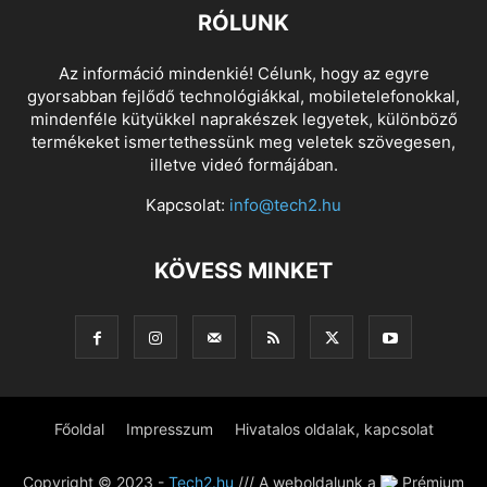
RÓLUNK
Az információ mindenkié! Célunk, hogy az egyre
gyorsabban fejlődő technológiákkal, mobiletelefonokkal,
mindenféle kütyükkel naprakészek legyetek, különböző
termékeket ismertethessünk meg veletek szövegesen,
illetve videó formájában.
Kapcsolat:
info@tech2.hu
KÖVESS MINKET
Főoldal
Impresszum
Hivatalos oldalak, kapcsolat
Copyright © 2023 -
Tech2.hu
/// A weboldalunk a
Prémium