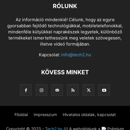
RÓLUNK
Az információ mindenkié! Célunk, hogy az egyre
gyorsabban fejlődő technológiákkal, mobiletelefonokkal,
mindenféle kütyükkel naprakészek legyetek, különböző
termékeket ismertethessünk meg veletek szövegesen,
illetve videó formájában.
Kapcsolat:
info@tech2.hu
KÖVESS MINKET
Főoldal
Impresszum
Hivatalos oldalak, kapcsolat
Copyright © 2023 -
Tech2.hu
/// A weboldalunk a
Prémium