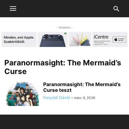
- Hirdetés -
Paranormasight: The Mermaid’s
Curse
Paranormasight: The Mermaid’s
Curse teszt
Fonyódi Dávid
-
márc 9, 2026