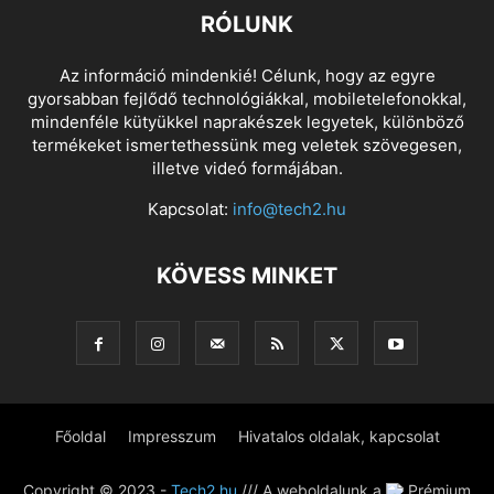
RÓLUNK
Az információ mindenkié! Célunk, hogy az egyre
gyorsabban fejlődő technológiákkal, mobiletelefonokkal,
mindenféle kütyükkel naprakészek legyetek, különböző
termékeket ismertethessünk meg veletek szövegesen,
illetve videó formájában.
Kapcsolat:
info@tech2.hu
KÖVESS MINKET
Főoldal
Impresszum
Hivatalos oldalak, kapcsolat
Copyright © 2023 -
Tech2.hu
/// A weboldalunk a
Prémium