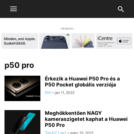
- Hirdetés -
p50 pro
Érkezik a Huawei P50 Pro és a
P50 Pocket globális verziója
Imi
-
jan 11, 2022
Meghökkentően NAGY
kameraszigetet kaphat a Huawei
P50 Pro
Tech2 Laci
-
márc 15, 2021