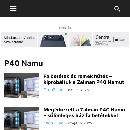
- Hirdetés -
P40 Namu
Fa betétek és remek hűtés –
kipróbáltuk a Zalman P40 Namut
Tech2 Laci
-
okt 23, 2025
Megérkezett a Zalman P40 Namu
– különleges ház fa betétekkel
Tech2 Laci
-
szept 15, 2025