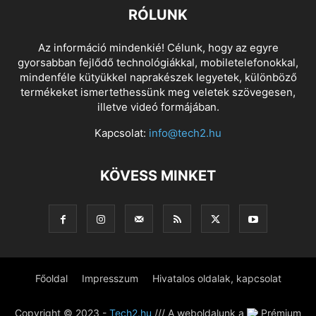
RÓLUNK
Az információ mindenkié! Célunk, hogy az egyre
gyorsabban fejlődő technológiákkal, mobiletelefonokkal,
mindenféle kütyükkel naprakészek legyetek, különböző
termékeket ismertethessünk meg veletek szövegesen,
illetve videó formájában.
Kapcsolat:
info@tech2.hu
KÖVESS MINKET
Főoldal
Impresszum
Hivatalos oldalak, kapcsolat
Copyright © 2023 -
Tech2.hu
/// A weboldalunk a
Prémium