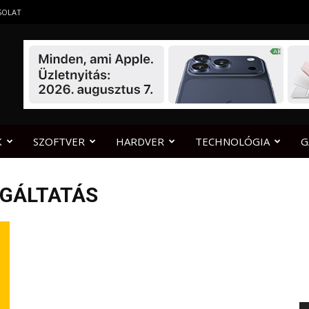
SOLAT
K
SZOFTVER
HARDVER
TECHNOLÓGIA
G
LGÁLTATÁS