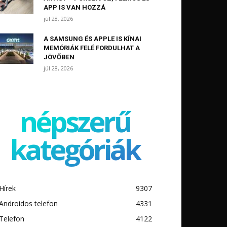
APP IS VAN HOZZÁ
júl 28, 2026
A SAMSUNG ÉS APPLE IS KÍNAI
MEMÓRIÁK FELÉ FORDULHAT A
JÖVŐBEN
júl 28, 2026
népszerű
kategóriák
Hírek
9307
Androidos telefon
4331
Telefon
4122