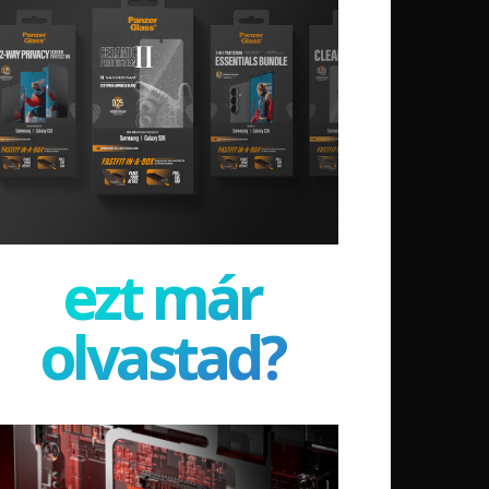
ezt már
olvastad?