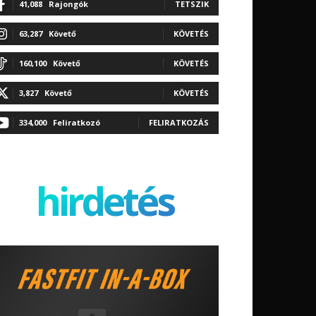
41,088
Rajongók
TETSZIK
63,287
Követő
KÖVETÉS
160,100
Követő
KÖVETÉS
3,827
Követő
KÖVETÉS
334,000
Feliratkozó
FELIRATKOZÁS
hirdetés