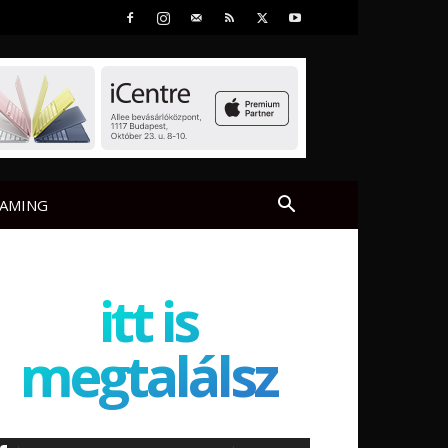
AMING
itt is
megtalálsz