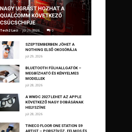
NAGY UGRÁST HOZHAT A
QUALCOMM KÖVETKEZŐ
CSÚCSCHIPJE
Tech2 Laci
-
júl 29, 2026
0
SZEPTEMBERBEN JÖHET A
NOTHING ELSŐ OKOSÓRÁJA
júl 29, 2026
BLUETOOTH FÜLHALLGATÓK –
MEGBÍZHATÓ ÉS KÉNYELMES
MODELLEK
júl 28, 2026
A WWDC 2027 LEHET AZ APPLE
KÖVETKEZŐ NAGY DOBÁSÁNAK
HELYSZÍNE
júl 28, 2026
TINECO FLOOR ONE STATION S9
ARTIST – PORSZÍVÓZ, FELMOS ÉS