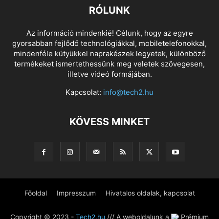
RÓLUNK
Az információ mindenkié! Célunk, hogy az egyre
gyorsabban fejlődő technológiákkal, mobiletelefonokkal,
mindenféle kütyükkel naprakészek legyetek, különböző
termékeket ismertethessünk meg veletek szövegesen,
illetve videó formájában.
Kapcsolat:
info@tech2.hu
KÖVESS MINKET
Főoldal
Impresszum
Hivatalos oldalak, kapcsolat
Copyright © 2023 -
Tech2.hu
/// A weboldalunk a
Prémium