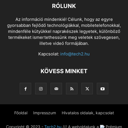
RÓLUNK
Az információ mindenkié! Célunk, hogy az egyre
gyorsabban fejlődő technológiákkal, mobiletelefonokkal,
mindenféle kütyükkel naprakészek legyetek, különböző
termékeket ismertethessünk meg veletek szövegesen,
illetve videó formájában.
Kapcsolat:
info@tech2.hu
KÖVESS MINKET
Főoldal
Impresszum
Hivatalos oldalak, kapcsolat
Copyright © 2023 -
Tech2.hu
/// A weboldalunk a
Prémium