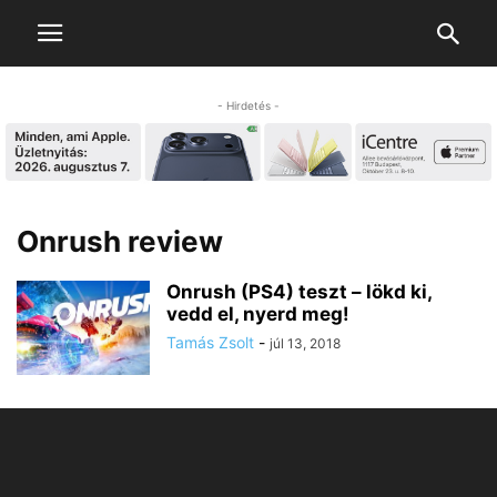
- Hirdetés -
Onrush review
Onrush (PS4) teszt – lökd ki,
vedd el, nyerd meg!
Tamás Zsolt
-
júl 13, 2018