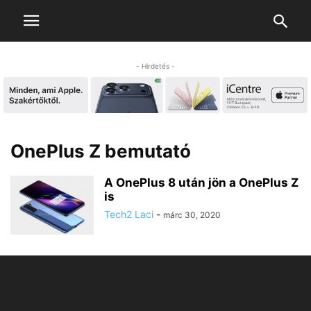
- Hirdetés -
OnePlus Z bemutató
A OnePlus 8 után jön a OnePlus Z
is
Tech2 Laci
-
márc 30, 2020