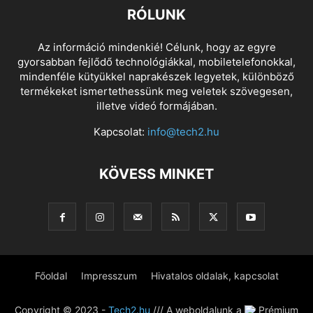
RÓLUNK
Az információ mindenkié! Célunk, hogy az egyre
gyorsabban fejlődő technológiákkal, mobiletelefonokkal,
mindenféle kütyükkel naprakészek legyetek, különböző
termékeket ismertethessünk meg veletek szövegesen,
illetve videó formájában.
Kapcsolat:
info@tech2.hu
KÖVESS MINKET
Főoldal
Impresszum
Hivatalos oldalak, kapcsolat
Copyright © 2023 -
Tech2.hu
/// A weboldalunk a
Prémium