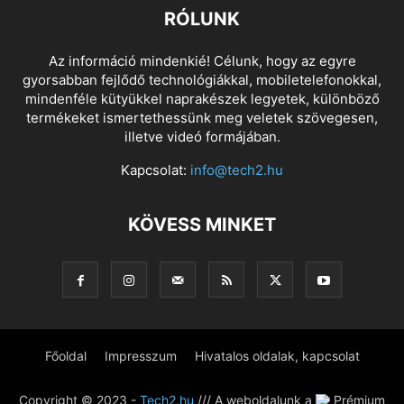
RÓLUNK
Az információ mindenkié! Célunk, hogy az egyre
gyorsabban fejlődő technológiákkal, mobiletelefonokkal,
mindenféle kütyükkel naprakészek legyetek, különböző
termékeket ismertethessünk meg veletek szövegesen,
illetve videó formájában.
Kapcsolat:
info@tech2.hu
KÖVESS MINKET
Főoldal
Impresszum
Hivatalos oldalak, kapcsolat
Copyright © 2023 -
Tech2.hu
/// A weboldalunk a
Prémium