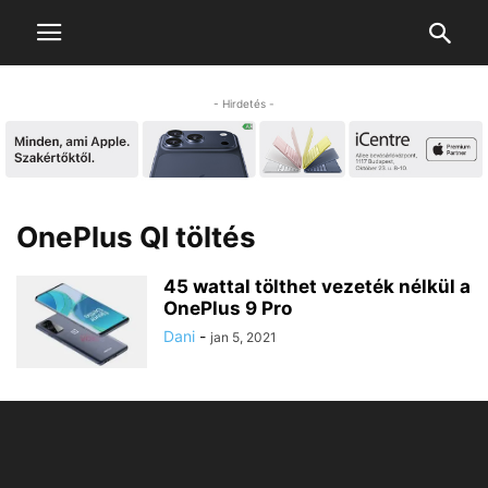
- Hirdetés -
OnePlus QI töltés
45 wattal tölthet vezeték nélkül a
OnePlus 9 Pro
Dani
-
jan 5, 2021