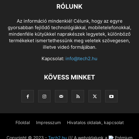
RÓLUNK
Az információ mindenkié! Célunk, hogy az egyre
gyorsabban fejlődő technológiákkal, mobiletelefonokkal,
mindenféle kütyükkel naprakészek legyetek, különböző
termékeket ismertethessünk meg veletek szövegesen,
illetve videó formájában.
Kapcsolat:
info@tech2.hu
KÖVESS MINKET
Főoldal
Impresszum
Hivatalos oldalak, kapcsolat
Copyright © 2023 -
Tech2.hu
/// A weboldalunk a
Prémium