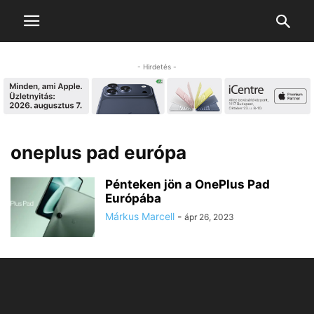
- Hirdetés -
oneplus pad európa
Pénteken jön a OnePlus Pad
Európába
Márkus Marcell
-
ápr 26, 2023