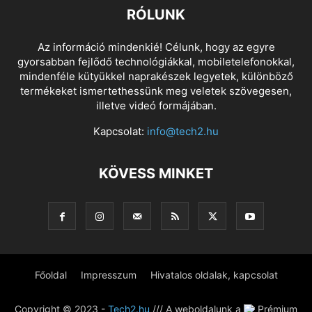
RÓLUNK
Az információ mindenkié! Célunk, hogy az egyre
gyorsabban fejlődő technológiákkal, mobiletelefonokkal,
mindenféle kütyükkel naprakészek legyetek, különböző
termékeket ismertethessünk meg veletek szövegesen,
illetve videó formájában.
Kapcsolat:
info@tech2.hu
KÖVESS MINKET
Főoldal
Impresszum
Hivatalos oldalak, kapcsolat
Copyright © 2023 -
Tech2.hu
/// A weboldalunk a
Prémium