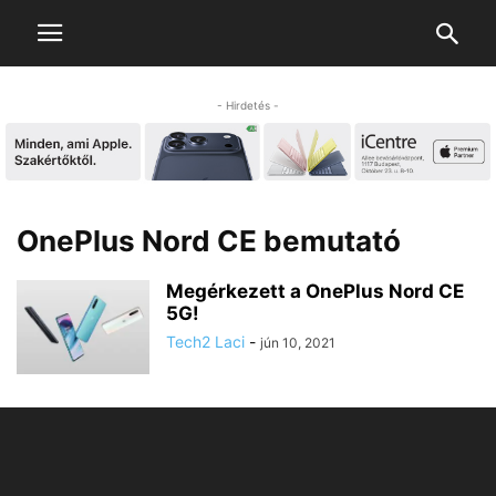
- Hirdetés -
OnePlus Nord CE bemutató
Megérkezett a OnePlus Nord CE
5G!
Tech2 Laci
-
jún 10, 2021