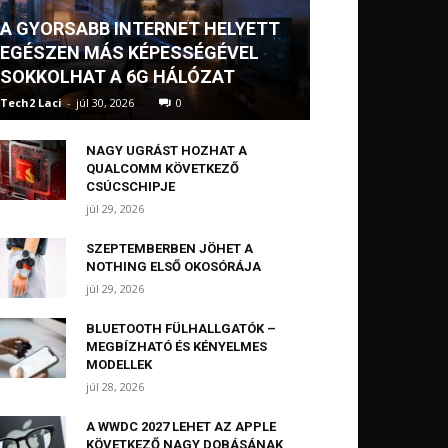
A GYORSABB INTERNET HELYETT
EGÉSZEN MÁS KÉPESSÉGÉVEL
SOKKOLHAT A 6G HÁLÓZAT
Tech2 Laci
-
júl 30, 2026
0
NAGY UGRÁST HOZHAT A
QUALCOMM KÖVETKEZŐ
CSÚCSCHIPJE
júl 29, 2026
SZEPTEMBERBEN JÖHET A
NOTHING ELSŐ OKOSÓRÁJA
júl 29, 2026
BLUETOOTH FÜLHALLGATÓK –
MEGBÍZHATÓ ÉS KÉNYELMES
MODELLEK
júl 28, 2026
A WWDC 2027 LEHET AZ APPLE
KÖVETKEZŐ NAGY DOBÁSÁNAK