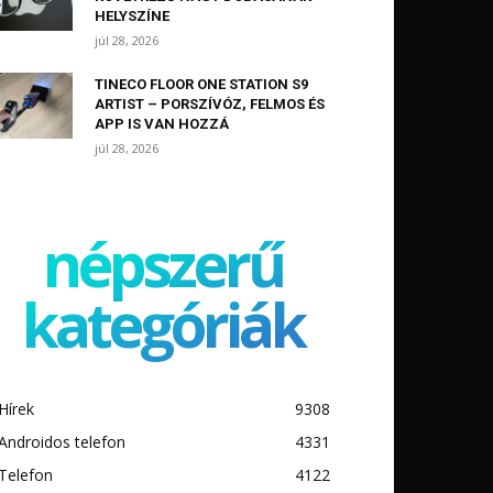
HELYSZÍNE
júl 28, 2026
TINECO FLOOR ONE STATION S9
ARTIST – PORSZÍVÓZ, FELMOS ÉS
APP IS VAN HOZZÁ
júl 28, 2026
népszerű
kategóriák
Hírek
9308
Androidos telefon
4331
Telefon
4122