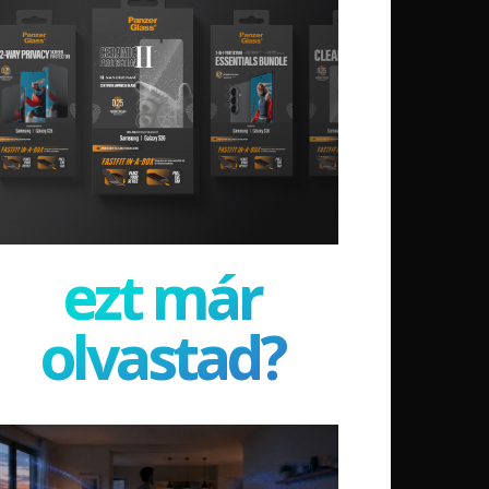
ezt már
olvastad?