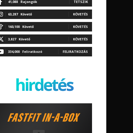
41,088
Rajongók
TETSZIK
63,287
Követő
KÖVETÉS
160,100
Követő
KÖVETÉS
3,827
Követő
KÖVETÉS
334,000
Feliratkozó
FELIRATKOZÁS
hirdetés