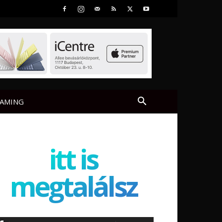
AMING
itt is
megtalálsz