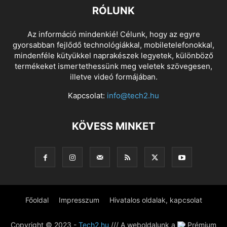
RÓLUNK
Az információ mindenkié! Célunk, hogy az egyre
gyorsabban fejlődő technológiákkal, mobiletelefonokkal,
mindenféle kütyükkel naprakészek legyetek, különböző
termékeket ismertethessünk meg veletek szövegesen,
illetve videó formájában.
Kapcsolat:
info@tech2.hu
KÖVESS MINKET
Főoldal
Impresszum
Hivatalos oldalak, kapcsolat
Copyright © 2023 -
Tech2.hu
/// A weboldalunk a
Prémium