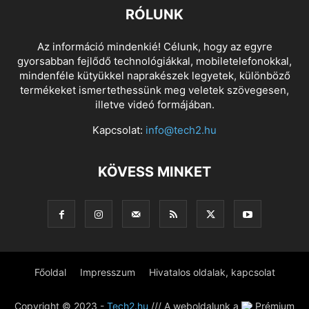
RÓLUNK
Az információ mindenkié! Célunk, hogy az egyre
gyorsabban fejlődő technológiákkal, mobiletelefonokkal,
mindenféle kütyükkel naprakészek legyetek, különböző
termékeket ismertethessünk meg veletek szövegesen,
illetve videó formájában.
Kapcsolat:
info@tech2.hu
KÖVESS MINKET
Főoldal
Impresszum
Hivatalos oldalak, kapcsolat
Copyright © 2023 -
Tech2.hu
/// A weboldalunk a
Prémium