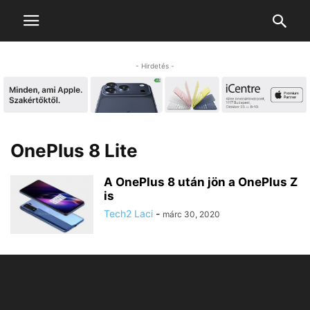
- Hirdetés -
OnePlus 8 Lite
A OnePlus 8 után jön a OnePlus Z
is
Tech2 Laci
-
márc 30, 2020