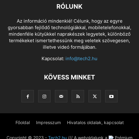
RÓLUNK
Az információ mindenkié! Célunk, hogy az egyre
gyorsabban fejlődő technológiákkal, mobiletelefonokkal,
mindenféle kütyükkel naprakészek legyetek, különböző
termékeket ismertethessünk meg veletek szövegesen,
illetve videó formájában.
Kapcsolat:
info@tech2.hu
KÖVESS MINKET
Főoldal
Impresszum
Hivatalos oldalak, kapcsolat
Copyright © 2023 -
Tech2.hu
/// A weboldalunk a
Prémium