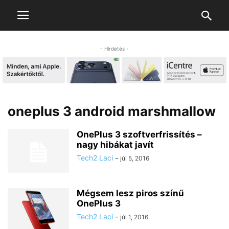
- Hirdetés -
oneplus 3 android marshmallow
OnePlus 3 szoftverfrissítés –
nagy hibákat javít
Tech2 Laci
-
júl 5, 2016
Mégsem lesz piros színű
OnePlus 3
Tech2 Laci
-
júl 1, 2016