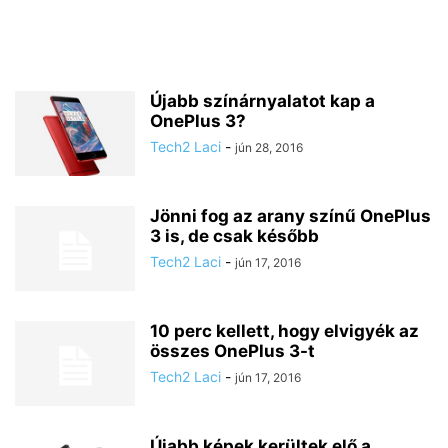
Újabb színárnyalatot kap a
OnePlus 3?
Tech2 Laci
-
jún 28, 2016
Jönni fog az arany színű OnePlus
3 is, de csak később
Tech2 Laci
-
jún 17, 2016
10 perc kellett, hogy elvigyék az
összes OnePlus 3-t
Tech2 Laci
-
jún 17, 2016
Újabb képek kerültek elő a