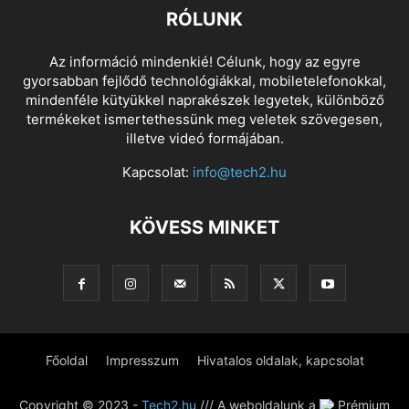
RÓLUNK
Az információ mindenkié! Célunk, hogy az egyre
gyorsabban fejlődő technológiákkal, mobiletelefonokkal,
mindenféle kütyükkel naprakészek legyetek, különböző
termékeket ismertethessünk meg veletek szövegesen,
illetve videó formájában.
Kapcsolat:
info@tech2.hu
KÖVESS MINKET
Főoldal
Impresszum
Hivatalos oldalak, kapcsolat
Copyright © 2023 -
Tech2.hu
/// A weboldalunk a
Prémium