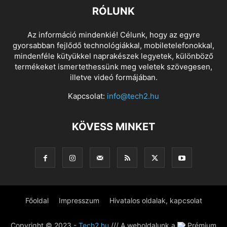
RÓLUNK
Az információ mindenkié! Célunk, hogy az egyre
gyorsabban fejlődő technológiákkal, mobiletelefonokkal,
mindenféle kütyükkel naprakészek legyetek, különböző
termékeket ismertethessünk meg veletek szövegesen,
illetve videó formájában.
Kapcsolat:
info@tech2.hu
KÖVESS MINKET
Főoldal
Impresszum
Hivatalos oldalak, kapcsolat
Copyright © 2023 -
Tech2.hu
/// A weboldalunk a
Prémium