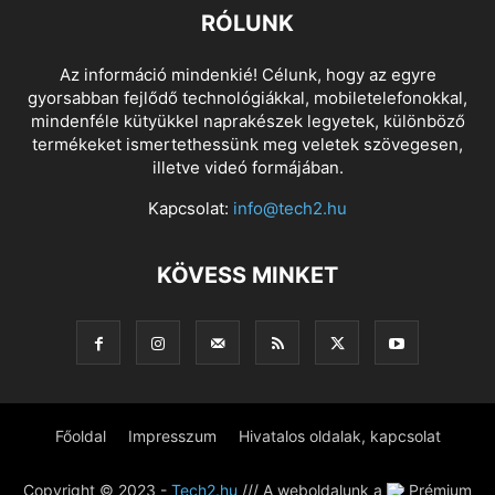
RÓLUNK
Az információ mindenkié! Célunk, hogy az egyre
gyorsabban fejlődő technológiákkal, mobiletelefonokkal,
mindenféle kütyükkel naprakészek legyetek, különböző
termékeket ismertethessünk meg veletek szövegesen,
illetve videó formájában.
Kapcsolat:
info@tech2.hu
KÖVESS MINKET
Főoldal
Impresszum
Hivatalos oldalak, kapcsolat
Copyright © 2023 -
Tech2.hu
/// A weboldalunk a
Prémium