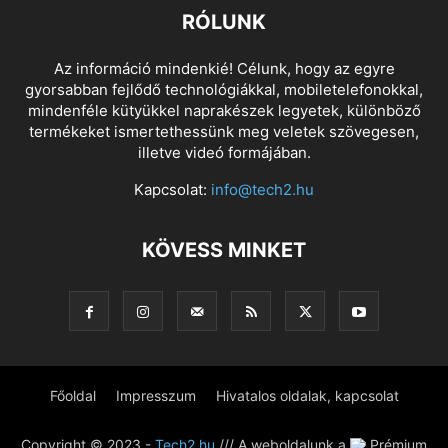
RÓLUNK
Az információ mindenkié! Célunk, hogy az egyre
gyorsabban fejlődő technológiákkal, mobiletelefonokkal,
mindenféle kütyükkel naprakészek legyetek, különböző
termékeket ismertethessünk meg veletek szövegesen,
illetve videó formájában.
Kapcsolat:
info@tech2.hu
KÖVESS MINKET
Főoldal
Impresszum
Hivatalos oldalak, kapcsolat
Copyright © 2023 -
Tech2.hu
/// A weboldalunk a
Prémium