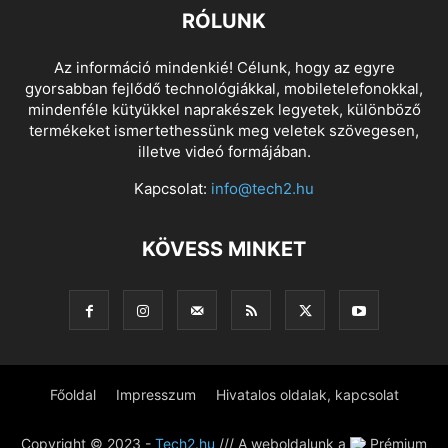
RÓLUNK
Az információ mindenkié! Célunk, hogy az egyre
gyorsabban fejlődő technológiákkal, mobiletelefonokkal,
mindenféle kütyükkel naprakészek legyetek, különböző
termékeket ismertethessünk meg veletek szövegesen,
illetve videó formájában.
Kapcsolat:
info@tech2.hu
KÖVESS MINKET
Főoldal
Impresszum
Hivatalos oldalak, kapcsolat
Copyright © 2023 -
Tech2.hu
/// A weboldalunk a
Prémium