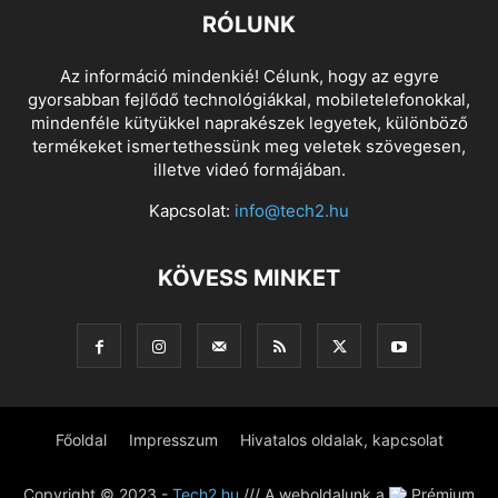
RÓLUNK
Az információ mindenkié! Célunk, hogy az egyre
gyorsabban fejlődő technológiákkal, mobiletelefonokkal,
mindenféle kütyükkel naprakészek legyetek, különböző
termékeket ismertethessünk meg veletek szövegesen,
illetve videó formájában.
Kapcsolat:
info@tech2.hu
KÖVESS MINKET
Főoldal
Impresszum
Hivatalos oldalak, kapcsolat
Copyright © 2023 -
Tech2.hu
/// A weboldalunk a
Prémium