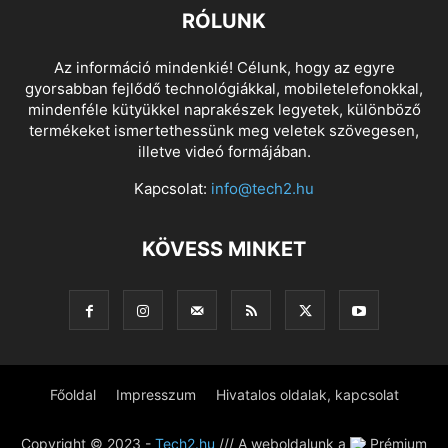
RÓLUNK
Az információ mindenkié! Célunk, hogy az egyre
gyorsabban fejlődő technológiákkal, mobiletelefonokkal,
mindenféle kütyükkel naprakészek legyetek, különböző
termékeket ismertethessünk meg veletek szövegesen,
illetve videó formájában.
Kapcsolat:
info@tech2.hu
KÖVESS MINKET
Főoldal
Impresszum
Hivatalos oldalak, kapcsolat
Copyright © 2023 -
Tech2.hu
/// A weboldalunk a
Prémium