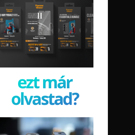
ezt már
olvastad?