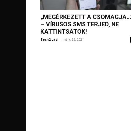
„MEGÉRKEZETT A CSOMAGJA…
– VÍRUSOS SMS TERJED, NE
KATTINTSATOK!
Tech2 Laci
-
márc 25, 2021