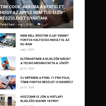
TIM COOK: AKKORA A KERESLET,
HOGY AZ APPLE NEM TUD ELÉG
KÉSZÜLÉKET GYÁRTANI
Tech2 Laci
-
aug 1, 2026
0
NEM KELL RÖGTÖN ÚJAT VENNI?
FONTOS VÁLTOZÁS INDULT EL AZ
EU-BAN
aug 1, 2026
ELTŰNHETNEK A KIJELZŐK KÁVÁI?
A TECNO MEGMUTATTA A JÖVŐT
júl 31, 2026
ÚJ KÉPEKEN A PIXEL 11 PRO FOLD,
TÖBB FONTOS RÉSZLET IS KIDERÜLT
júl 31, 2026
HOZZÁNK IS JÖN A HÁTLAPI
KIJELZŐS XIAOMI 18 PRO?