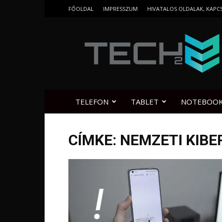
FŐOLDAL
IMPRESSZUM
HIVATALOS OLDALAK, KAPC
Tech2.hu
TELEFON
TABLET
NOTEBOO
CÍMKE: NEMZETI KIBE