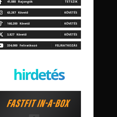
41,088
Rajongók
TETSZIK
63,287
Követő
KÖVETÉS
160,200
Követő
KÖVETÉS
3,827
Követő
KÖVETÉS
334,000
Feliratkozó
FELIRATKOZÁS
hirdetés