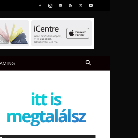
AMING
itt is
megtalálsz