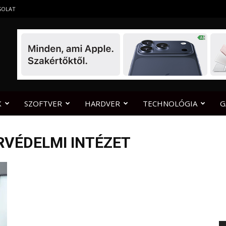
SOLAT
K
SZOFTVER
HARDVER
TECHNOLÓGIA
G
RVÉDELMI INTÉZET