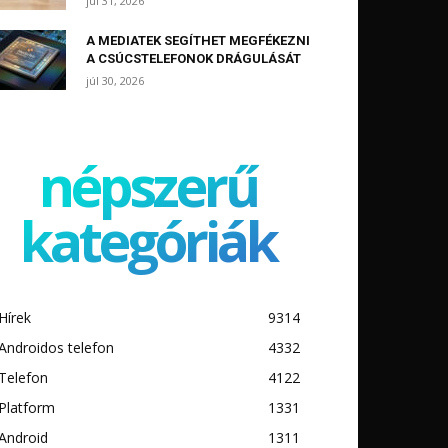
júl 31, 2026
A MEDIATEK SEGÍTHET MEGFÉKEZNI
A CSÚCSTELEFONOK DRÁGULÁSÁT
júl 30, 2026
népszerű
kategóriák
Hírek
9314
Androidos telefon
4332
Telefon
4122
Platform
1331
Android
1311