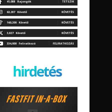
41,088
Rajongók
TETSZIK
63,287
Követő
KÖVETÉS
160,200
Követő
KÖVETÉS
3,827
Követő
KÖVETÉS
334,000
Feliratkozó
FELIRATKOZÁS
hirdetés