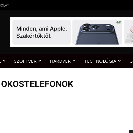
SOLAT
K
SZOFTVER
HARDVER
TECHNOLÓGIA
G
J OKOSTELEFONOK