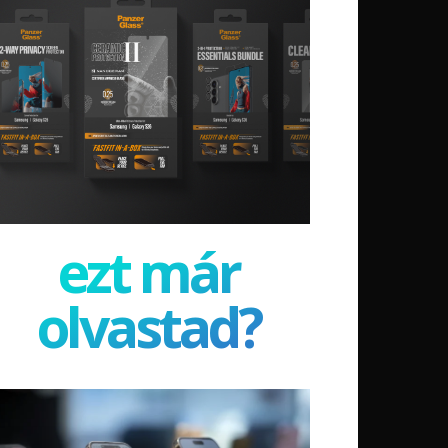
ezt már
olvastad?