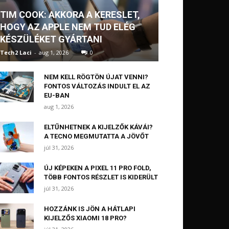
TIM COOK: AKKORA A KERESLET,
HOGY AZ APPLE NEM TUD ELÉG
KÉSZÜLÉKET GYÁRTANI
Tech2 Laci
-
aug 1, 2026
0
NEM KELL RÖGTÖN ÚJAT VENNI?
FONTOS VÁLTOZÁS INDULT EL AZ
EU-BAN
aug 1, 2026
ELTŰNHETNEK A KIJELZŐK KÁVÁI?
A TECNO MEGMUTATTA A JÖVŐT
júl 31, 2026
ÚJ KÉPEKEN A PIXEL 11 PRO FOLD,
TÖBB FONTOS RÉSZLET IS KIDERÜLT
júl 31, 2026
HOZZÁNK IS JÖN A HÁTLAPI
KIJELZŐS XIAOMI 18 PRO?