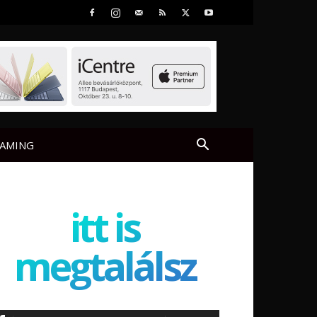
AMING
itt is
megtalálsz