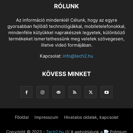
RÓLUNK
Az információ mindenkié! Célunk, hogy az egyre
gyorsabban fejlődő technológiákkal, mobiletelefonokkal,
mindenféle kütyükkel naprakészek legyetek, különböző
termékeket ismertethessünk meg veletek szövegesen,
illetve videó formájában.
Kapcsolat:
info@tech2.hu
KÖVESS MINKET
Főoldal
Impresszum
Hivatalos oldalak, kapcsolat
Copyright © 2023 -
Tech2.hu
/// A weboldalunk a
Prémium