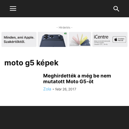
- Hirdetés -
moto g5 képek
Meghirdették a még be nem
mutatott Moto G5-öt
Zola
-
febr 26, 2017