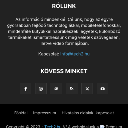
RÓLUNK
Az információ mindenkié! Célunk, hogy az egyre
gyorsabban fejlődő technológiákkal, mobiletelefonokkal,
mindenféle kütyükkel naprakészek legyetek, különböző
termékeket ismertethessünk meg veletek szövegesen,
illetve videó formájában.
Kapcsolat:
info@tech2.hu
KÖVESS MINKET
Főoldal
Impresszum
Hivatalos oldalak, kapcsolat
Copyright © 2023 -
Tech2.hu
/// A weboldalunk a
Prémium