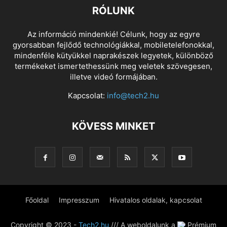
RÓLUNK
Az információ mindenkié! Célunk, hogy az egyre
gyorsabban fejlődő technológiákkal, mobiletelefonokkal,
mindenféle kütyükkel naprakészek legyetek, különböző
termékeket ismertethessünk meg veletek szövegesen,
illetve videó formájában.
Kapcsolat:
info@tech2.hu
KÖVESS MINKET
Főoldal
Impresszum
Hivatalos oldalak, kapcsolat
Copyright © 2023 -
Tech2.hu
/// A weboldalunk a
Prémium