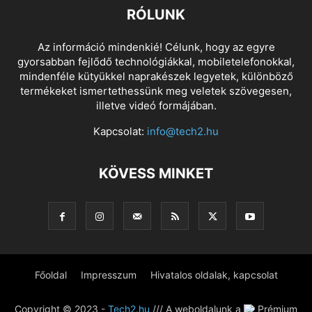
RÓLUNK
Az információ mindenkié! Célunk, hogy az egyre
gyorsabban fejlődő technológiákkal, mobiletelefonokkal,
mindenféle kütyükkel naprakészek legyetek, különböző
termékeket ismertethessünk meg veletek szövegesen,
illetve videó formájában.
Kapcsolat:
info@tech2.hu
KÖVESS MINKET
Főoldal
Impresszum
Hivatalos oldalak, kapcsolat
Copyright © 2023 -
Tech2.hu
/// A weboldalunk a
Prémium